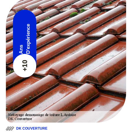
D'expérience
Ans
+10
DK COUVERTURE