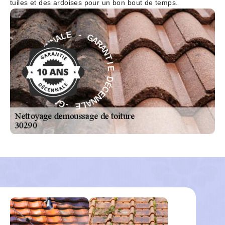
tuiles et des ardoises pour un bon bout de temps.
A
G
R
A
N
-
T
E
I
L
E
A
N
D
N
É
E
C
C
E
É
N
D
N
A
E
L
E
I
T
N
-
A
G
R
A