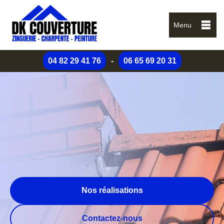
Menu
04 82 29 41 76
-
06 65 69 20 31
Nos réalisations
Contactez-nous