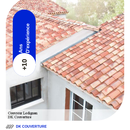
D'expérience
Ans
+10
DK COUVERTURE