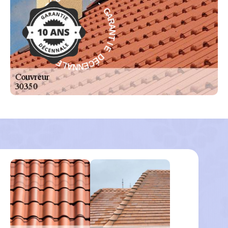
N
A
N
R
E
A
C
N
É
T
D
I
E
E
D
I
T
É
N
C
A
E
R
N
A
N
G
A
-
L
E