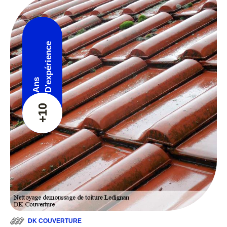
D'expérience
Ans
+10
DK COUVERTURE