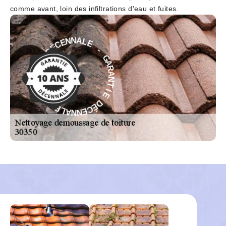
comme avant, loin des infiltrations d’eau et fuites.
E
-
L
A
G
N
A
N
R
E
A
C
N
É
T
D
I
E
E
D
I
T
É
N
C
A
E
R
N
A
N
G
A
-
L
E