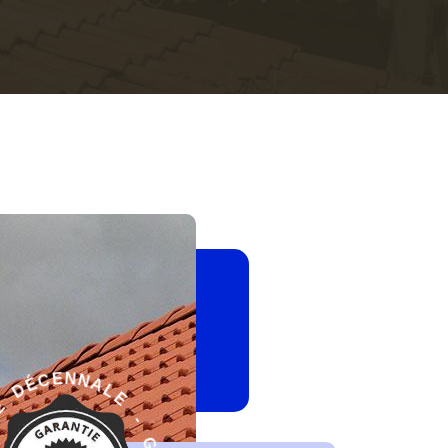
-
E
G
L
A
A
R
N
A
N
N
T
I