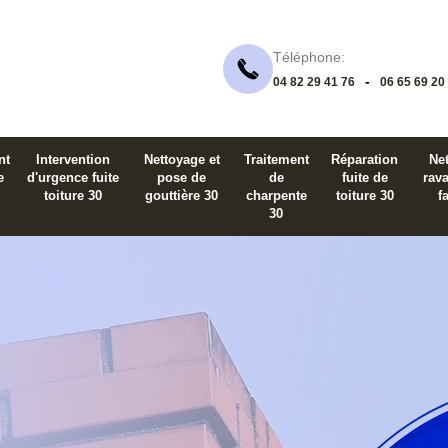
Téléphone:
-
04 82 29 41 76
06 65 69 20
nt
Intervention
Nettoyage et
Traitement
Réparation
Net
e
d'urgence fuite
pose de
de
fuite de
rav
toiture 30
gouttière 30
charpente
toiture 30
f
30