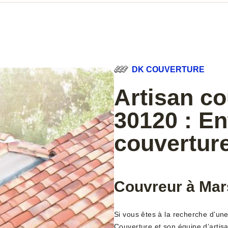
DK COUVERTURE
Artisan c
30120 : En
couverture
Couvreur à Mar
Si vous êtes à la recherche d’une
Couverture et son équipe d’artis