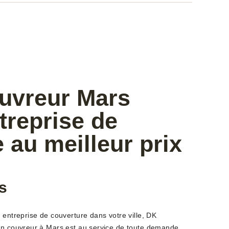
ouvreur Mars
treprise de
 au meilleur prix
s
 entreprise de couverture dans votre ville, DK
an couvreur à Mars est au service de toute demande.