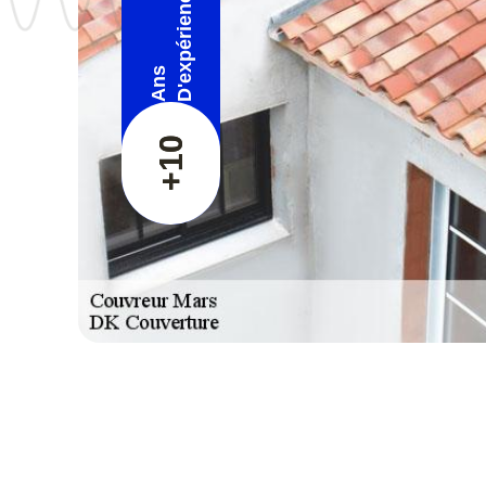
D'expérience
Ans
+10