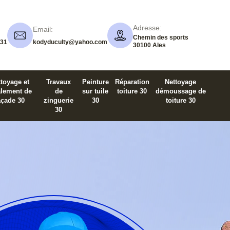
Adresse:
Email:
Chemin des sports
 31
kodyduculty@yahoo.com
30100 Ales
toyage et
Travaux
Peinture
Réparation
Nettoyage
alement de
de
sur tuile
toiture 30
démoussage de
açade 30
zinguerie
30
toiture 30
30