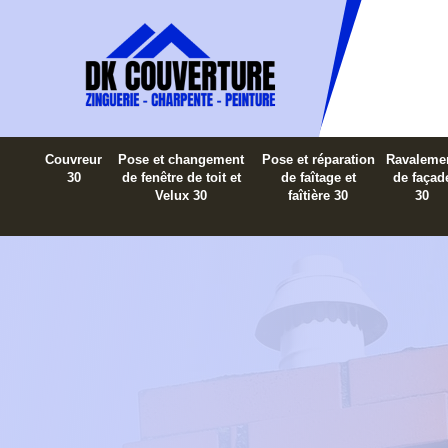
Couvreur
Pose et changement
Pose et réparation
Ravaleme
30
de fenêtre de toit et
de faîtage et
de façad
Velux 30
faîtière 30
30