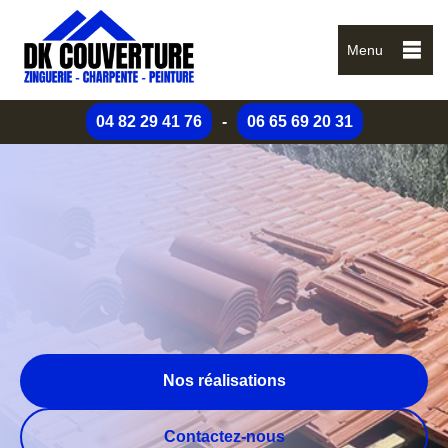
Menu
04 82 29 41 76
-
06 65 69 20 31
Nos réalisations
Contactez-nous