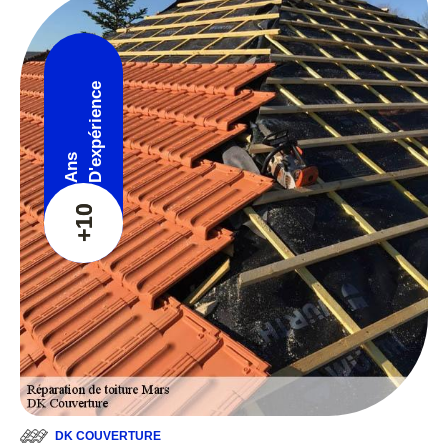
D'expérience
Ans
+10
DK COUVERTURE