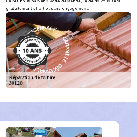
Faites nous parvenir votre demande, le devis vous sera
gratuitement offert et sans engagement.
E
L
-
A
G
N
A
N
R
E
A
C
N
É
T
D
I
E
E
I
D
T
É
N
C
A
E
R
N
A
N
G
A
-
L
E