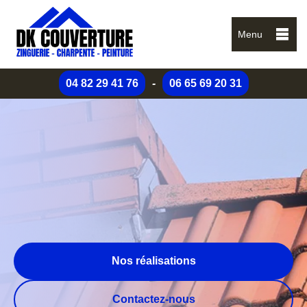
Menu
04 82 29 41 76
-
06 65 69 20 31
Nos réalisations
Contactez-nous