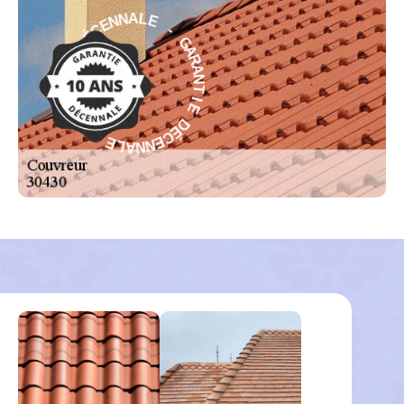
-
E
G
L
A
A
R
N
A
N
N
E
T
C
É
I
E
D
D
E
É
I
C
T
E
N
N
A
N
R
A
A
L
G
E
-