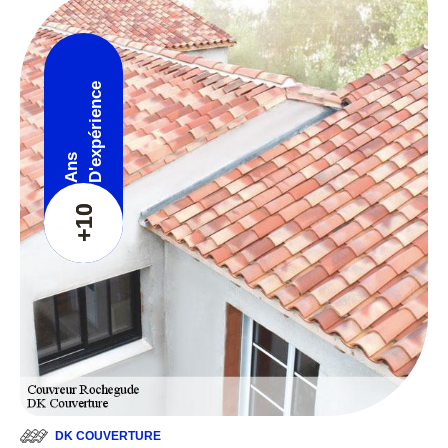
D'expérience
Ans
+10
DK COUVERTURE