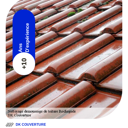
D'expérience
Ans
+10
DK COUVERTURE