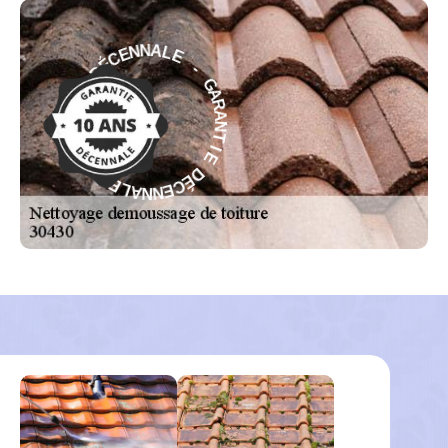
E
-
L
A
G
N
A
N
R
E
A
C
N
É
T
D
I
E
E
D
I
T
É
N
C
A
E
R
N
A
N
G
A
-
L
E