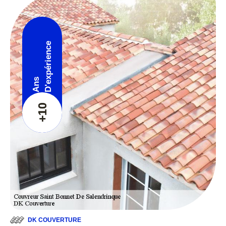
D'expérience
Ans
+10
DK COUVERTURE