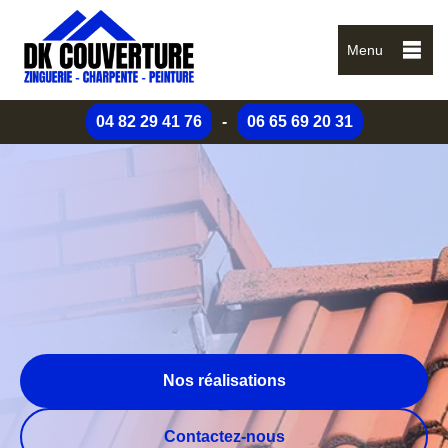
Menu
04 82 29 41 76
-
06 65 69 20 31
Nos réalisations
Contactez-nous