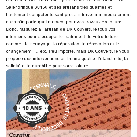
Salendrinque 30460 et ses artisans très qualifiés et
hautement compétents sont prêt à intervenir immédiatement
dans n’importe quel moment pour vos travaux en toiture.
Donc, rassurez à l’artisan de DK Couverture tous vos
intentions pour s’occuper le traitement de votre toiture
comme : le nettoyage, la réparation, la rénovation et le
changement, … etc. Peu importe, mais DK Couverture vous
propose des interventions en bonne qualité, l’étanchéité, la
solidité et la durabilité pour votre toiture.
E
-
L
G
A
A
N
R
N
A
E
N
C
T
É
D
I
E
E
D
I
É
T
C
N
E
A
N
R
N
A
A
G
L
-
E