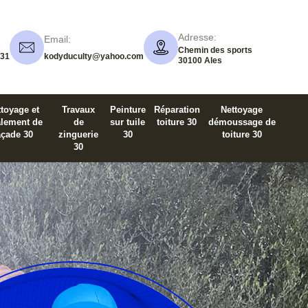
Adresse:
Email:
Chemin des sports
 31
kodyduculty@yahoo.com
30100 Ales
toyage et
Travaux
Peinture
Réparation
Nettoyage
alement de
de
sur tuile
toiture 30
démoussage de
açade 30
zinguerie
30
toiture 30
30