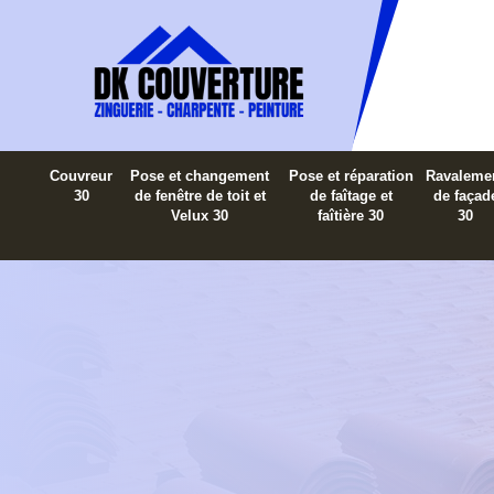
Couvreur
Pose et changement
Pose et réparation
Ravaleme
30
de fenêtre de toit et
de faîtage et
de façad
Velux 30
faîtière 30
30