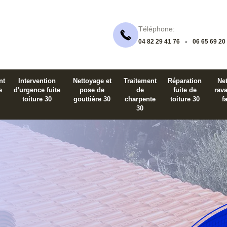
Téléphone:
-
04 82 29 41 76
06 65 69 20
nt
Intervention
Nettoyage et
Traitement
Réparation
Net
e
d'urgence fuite
pose de
de
fuite de
rav
toiture 30
gouttière 30
charpente
toiture 30
f
30