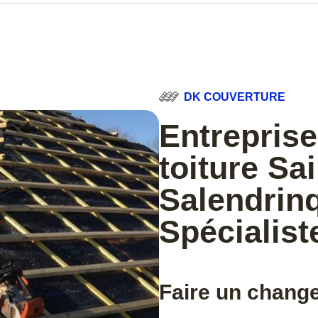
DK COUVERTURE
Entreprise
toiture Sa
Salendrin
Spécialist
Faire un change