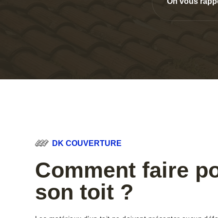
On vous rapp
DK COUVERTURE
Comment faire po
son toit ?