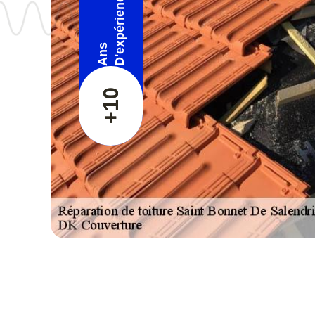
D'expérience
Ans
+10