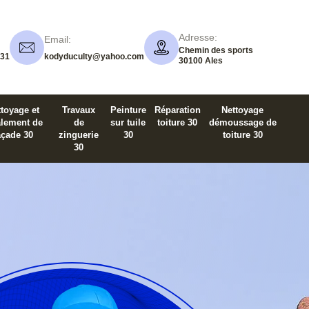
Adresse:
Email:
Chemin des sports
 31
kodyduculty@yahoo.com
30100 Ales
toyage et
Travaux
Peinture
Réparation
Nettoyage
alement de
de
sur tuile
toiture 30
démoussage de
açade 30
zinguerie
30
toiture 30
30