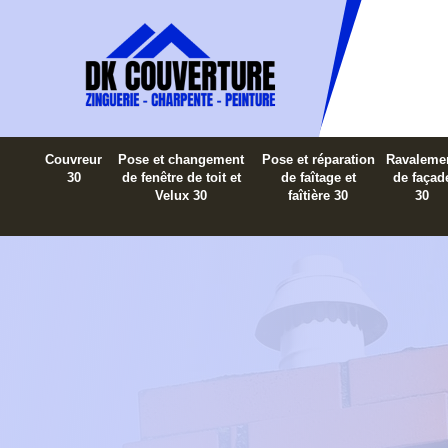
Couvreur
Pose et changement
Pose et réparation
Ravaleme
30
de fenêtre de toit et
de faîtage et
de façad
Velux 30
faîtière 30
30