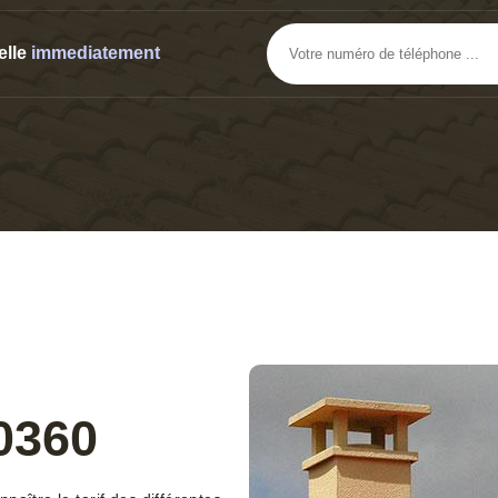
elle
immediatement
0360