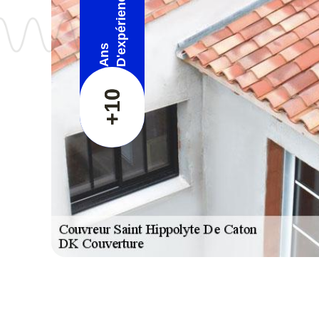
D'expérience
Ans
+10