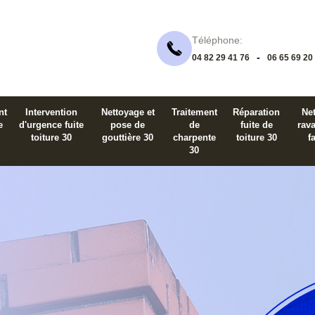
Téléphone:
-
04 82 29 41 76
06 65 69 20
nt
Intervention
Nettoyage et
Traitement
Réparation
Net
e
d'urgence fuite
pose de
de
fuite de
rav
toiture 30
gouttière 30
charpente
toiture 30
f
30