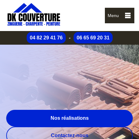
Menu
04 82 29 41 76
-
06 65 69 20 31
Nos réalisations
Contactez-nous