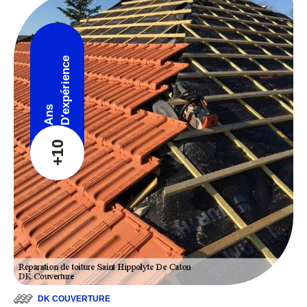
D'expérience
Ans
+10
DK COUVERTURE