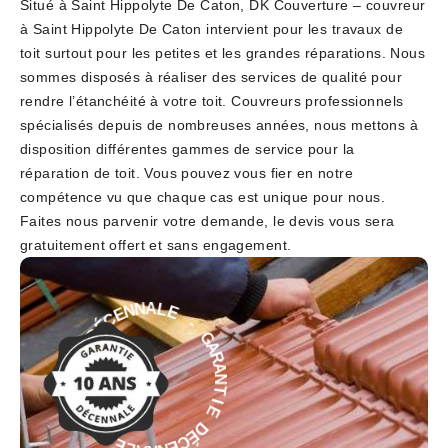
Situé à Saint Hippolyte De Caton, DK Couverture – couvreur
à Saint Hippolyte De Caton intervient pour les travaux de
toit surtout pour les petites et les grandes réparations. Nous
sommes disposés à réaliser des services de qualité pour
rendre l’étanchéité à votre toit. Couvreurs professionnels
spécialisés depuis de nombreuses années, nous mettons à
disposition différentes gammes de service pour la
réparation de toit. Vous pouvez vous fier en notre
compétence vu que chaque cas est unique pour nous.
Faites nous parvenir votre demande, le devis vous sera
gratuitement offert et sans engagement.
-
E
L
G
A
A
N
R
N
A
E
N
C
T
É
I
D
E
E
D
É
I
T
C
N
E
A
N
R
N
A
A