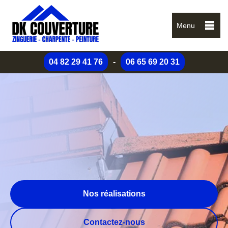
Menu
04 82 29 41 76
-
06 65 69 20 31
Nos réalisations
Contactez-nous