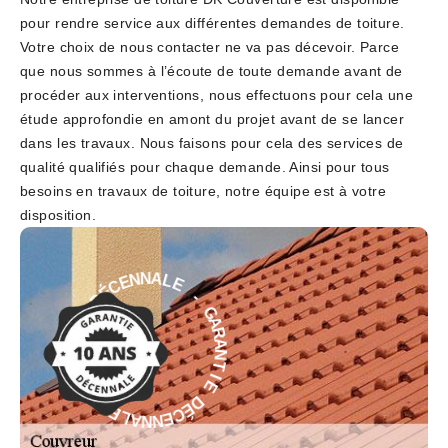
pour rendre service aux différentes demandes de toiture.
Votre choix de nous contacter ne va pas décevoir. Parce
que nous sommes à l’écoute de toute demande avant de
procéder aux interventions, nous effectuons pour cela une
étude approfondie en amont du projet avant de se lancer
dans les travaux. Nous faisons pour cela des services de
qualité qualifiés pour chaque demande. Ainsi pour tous
besoins en travaux de toiture, notre équipe est à votre
disposition.
E
-
L
A
G
N
A
N
R
E
A
C
N
É
T
D
I
E
E
I
D
T
É
N
C
A
E
R
N
A
N
G
A
-
L
E