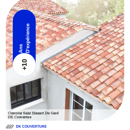
D'expérience
Ans
+10
DK COUVERTURE