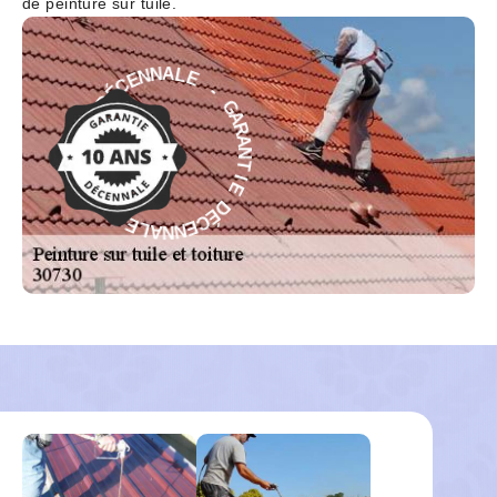
de peinture sur tuile.
-
E
L
G
A
A
N
R
N
A
E
N
C
T
É
I
D
E
E
D
É
I
T
C
N
E
A
N
R
N
A
A
G
L
-
E