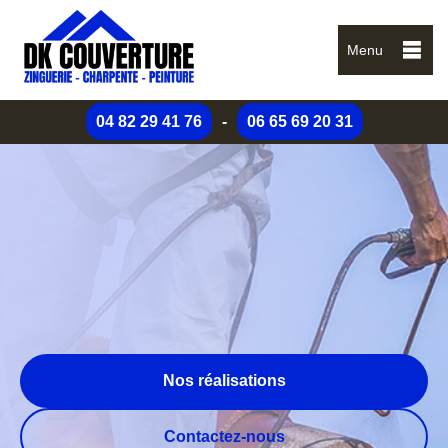
Menu
04 82 29 41 76
-
06 65 69 20 31
Nos réalisations
Contactez-nous