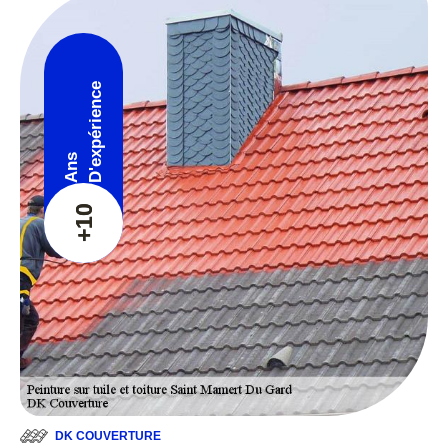
D'expérience
Ans
+10
DK COUVERTURE