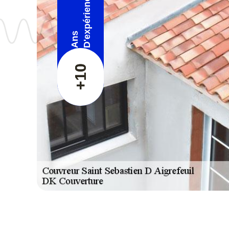
D'expérience
Ans
+10