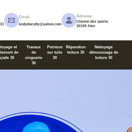
Adresse:
Email:
Chemin des sports
 31
kodyduculty@yahoo.com
30100 Ales
toyage et
Travaux
Peinture
Réparation
Nettoyage
alement de
de
sur tuile
toiture 30
démoussage de
açade 30
zinguerie
30
toiture 30
30