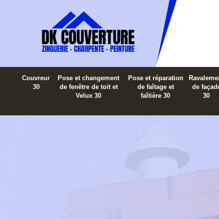
Couvreur
Pose et changement
Pose et réparation
Ravaleme
30
de fenêtre de toit et
de faîtage et
de façad
Velux 30
faîtière 30
30