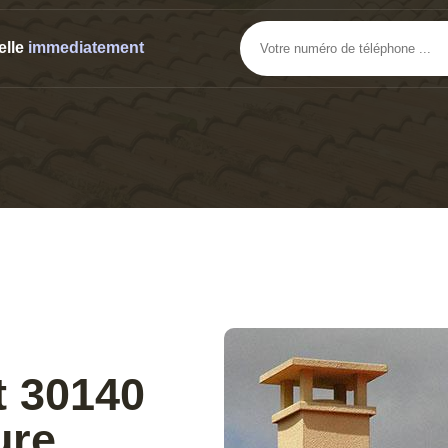
elle
immediatement
t 30140
ure