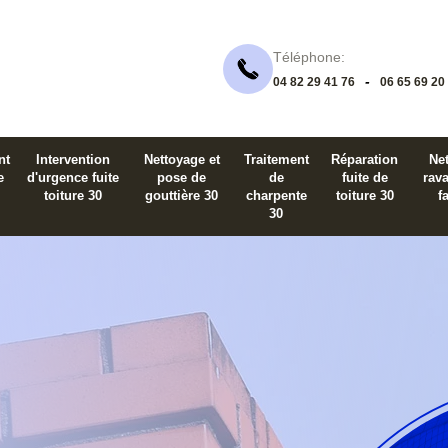
Téléphone:
-
04 82 29 41 76
06 65 69 20
nt
Intervention
Nettoyage et
Traitement
Réparation
Net
e
d'urgence fuite
pose de
de
fuite de
rav
toiture 30
gouttière 30
charpente
toiture 30
f
30