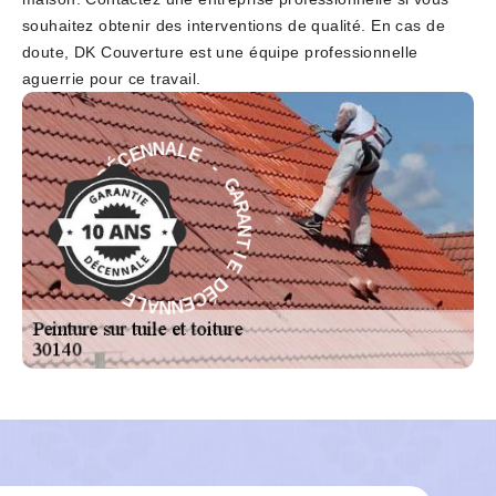
souhaitez obtenir des interventions de qualité. En cas de
doute, DK Couverture est une équipe professionnelle
aguerrie pour ce travail.
-
E
L
G
A
A
N
R
N
A
E
N
C
T
É
I
D
E
E
D
É
I
T
C
N
E
A
N
R
N
A
A
G
L
-
E