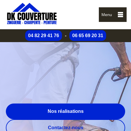
Menu
04 82 29 41 76
-
06 65 69 20 31
Nos réalisations
Contactez-nous