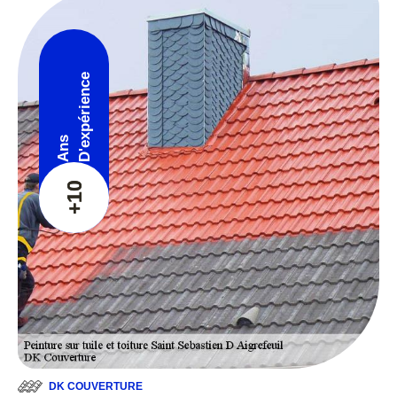
D'expérience
Ans
+10
DK COUVERTURE