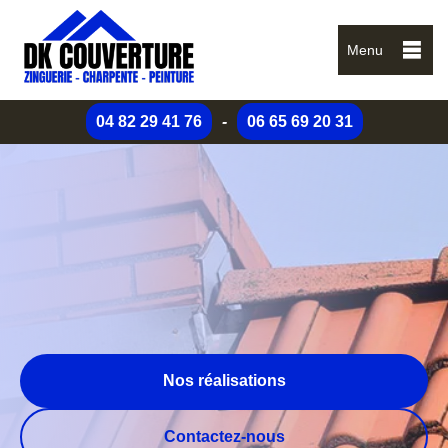
Menu
04 82 29 41 76
-
06 65 69 20 31
Nos réalisations
Contactez-nous