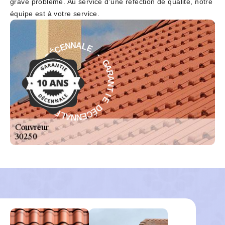
grave problème. Au service d’une réfection de qualité, notre
équipe est à votre service.
E
-
L
A
G
N
A
N
R
E
A
C
N
É
T
D
I
E
E
D
I
T
É
N
C
A
E
R
N
A
N
G
A
L
-
E