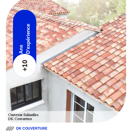
D'expérience
Ans
+10
DK COUVERTURE