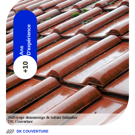
D'expérience
Ans
+10
DK COUVERTURE