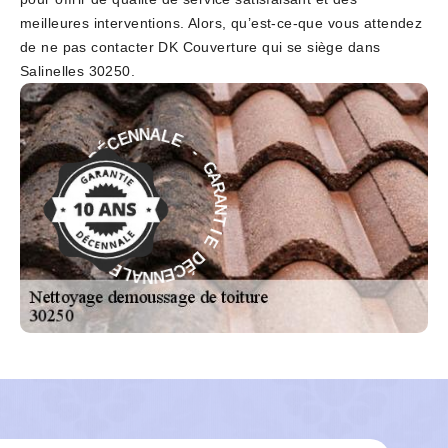
meilleures interventions. Alors, qu’est-ce-que vous attendez
de ne pas contacter DK Couverture qui se siège dans
Salinelles 30250.
E
-
L
A
G
N
A
N
R
E
A
C
N
É
T
D
I
E
E
D
I
T
É
N
C
A
E
R
N
A
N
G
A
-
L
E