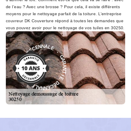
de l’eau ? Avec une brosse ? Pour cela, il existe différents
moyens pour le nettoyage parfait de la toiture. L’entreprise
couvreur DK Couverture répond à toutes les demandes que
vous pouvez avoir pour le nettoyage de vos tuiles en 30250.
E
-
L
A
G
N
A
N
R
E
A
C
N
É
T
D
I
E
E
I
D
T
É
N
C
A
E
R
N
A
N
G
A
-
L
E