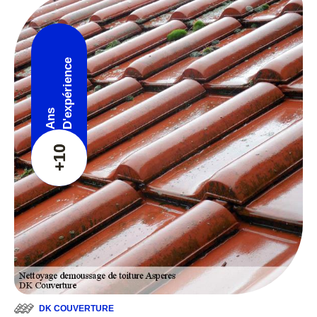
D'expérience
Ans
+10
DK COUVERTURE