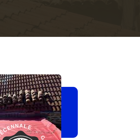
G
A
-
R
A
E
N
L
T
A
I