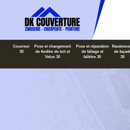
Couvreur
Pose et changement
Pose et réparation
Ravaleme
30
de fenêtre de toit et
de faîtage et
de façad
Velux 30
faîtière 30
30