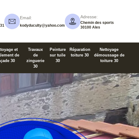
Adresse:
Email:
Chemin des sports
 31
kodyduculty@yahoo.com
30100 Ales
toyage et
Travaux
Peinture
Réparation
Nettoyage
alement de
de
sur tuile
toiture 30
démoussage de
açade 30
zinguerie
30
toiture 30
30