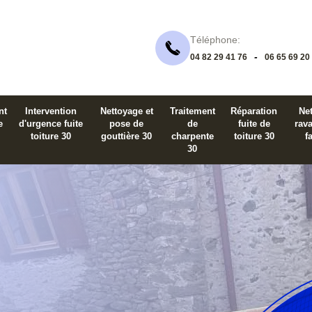
Téléphone:
-
04 82 29 41 76
06 65 69 20
nt
Intervention
Nettoyage et
Traitement
Réparation
Net
e
d'urgence fuite
pose de
de
fuite de
rav
toiture 30
gouttière 30
charpente
toiture 30
f
30