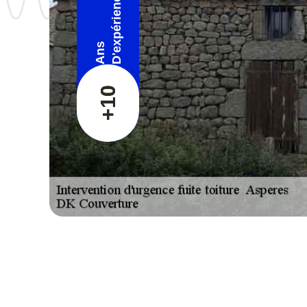
D'expérience
Ans
+10