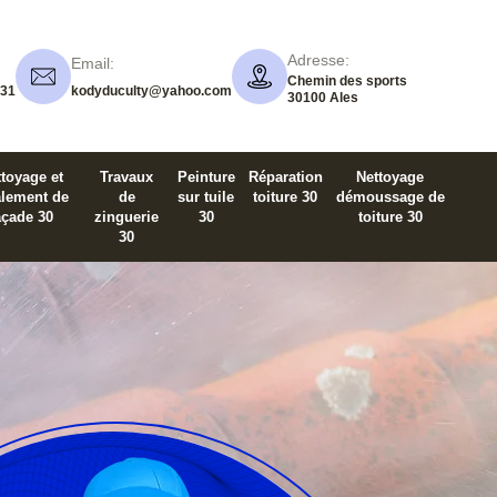
Adresse:
Email:
Chemin des sports
 31
kodyduculty@yahoo.com
30100 Ales
toyage et
Travaux
Peinture
Réparation
Nettoyage
alement de
de
sur tuile
toiture 30
démoussage de
açade 30
zinguerie
30
toiture 30
30