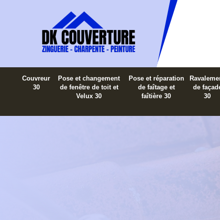
Couvreur
Pose et changement
Pose et réparation
Ravaleme
30
de fenêtre de toit et
de faîtage et
de façad
Velux 30
faîtière 30
30