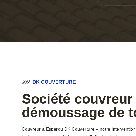
DK COUVERTURE
Société couvreur
démoussage de to
Couvreur à Esperou DK Couverture – notre intervention c