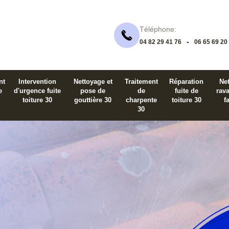
Téléphone:
-
04 82 29 41 76
06 65 69 20
nt
Intervention
Nettoyage et
Traitement
Réparation
Net
e
d'urgence fuite
pose de
de
fuite de
rav
toiture 30
gouttière 30
charpente
toiture 30
f
30