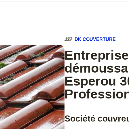
DK COUVERTURE
Entreprise
démoussag
Esperou 3
Professio
Société couvre