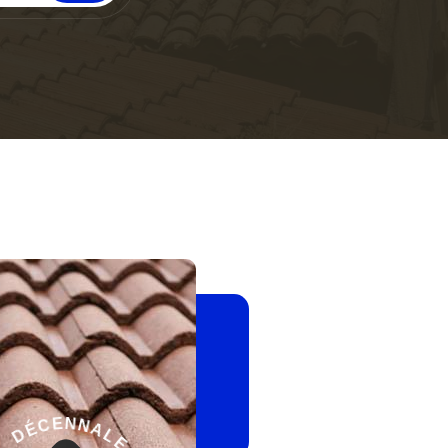
-
E
G
L
A
A
R
N