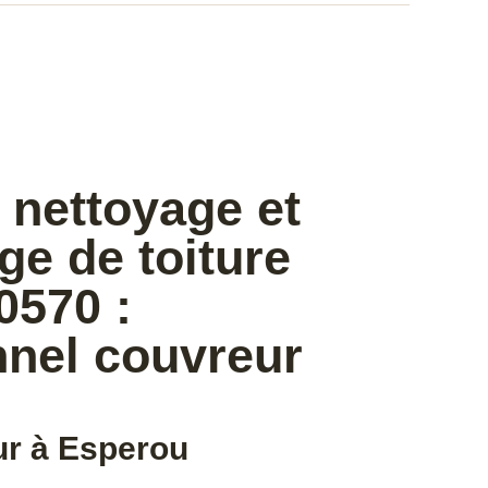
 nettoyage et
e de toiture
0570 :
nnel couvreur
ur à Esperou