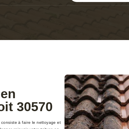
 en
it 30570
onsiste à faire le nettoyage et