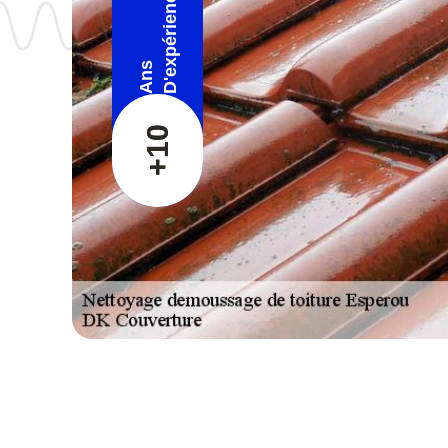
D'expérience
Ans
+10