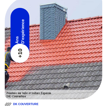
D'expérience
Ans
+10
DK COUVERTURE