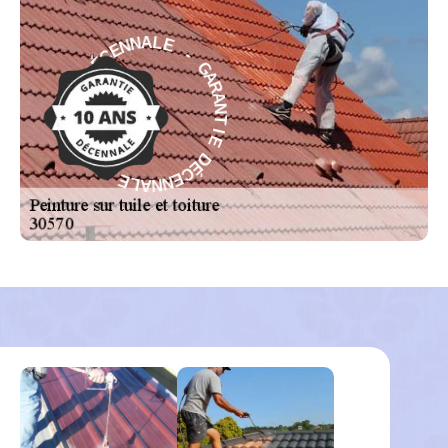
-
G
E
A
L
R
A
A
N
N
N
T
E
C
I
E
É
D
D
É
E
C
I
E
T
N
N
N
A
A
R
A
L
E
G
-