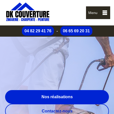
Menu
04 82 29 41 76
-
06 65 69 20 31
Nos réalisations
Contactez-nous