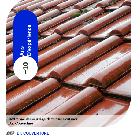
D'expérience
Ans
+10
DK COUVERTURE