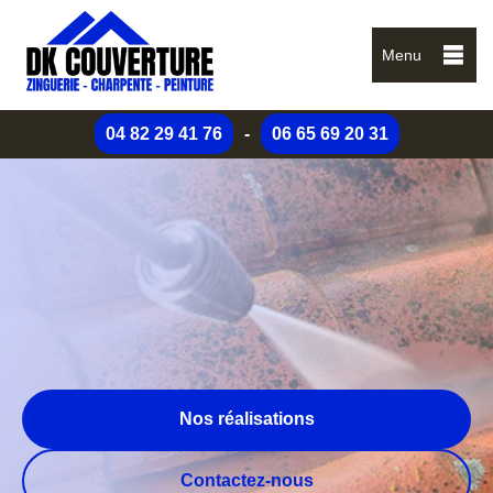
Menu
04 82 29 41 76
-
06 65 69 20 31
Nos réalisations
Contactez-nous