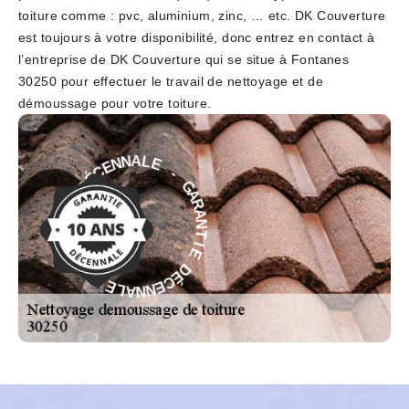
toiture comme : pvc, aluminium, zinc, … etc. DK Couverture
est toujours à votre disponibilité, donc entrez en contact à
l’entreprise de DK Couverture qui se situe à Fontanes
30250 pour effectuer le travail de nettoyage et de
démoussage pour votre toiture.
-
E
G
L
A
A
R
N
A
N
N
E
T
C
I
É
E
D
D
E
É
I
C
T
E
N
N
A
N
R
A
A
L
G
E
-