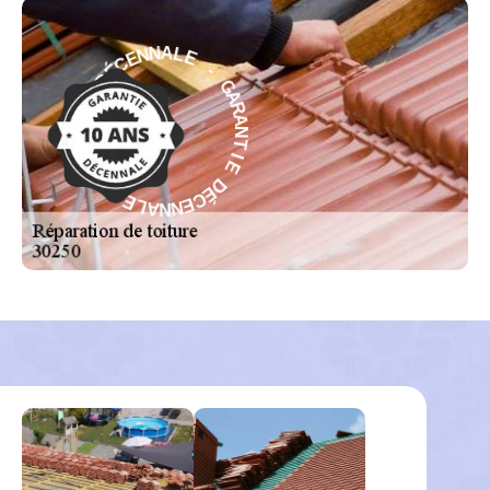
-
E
L
G
A
A
N
R
N
A
E
N
C
T
É
I
D
E
E
D
I
É
T
C
N
E
A
N
R
N
A
A
G
L
-
E