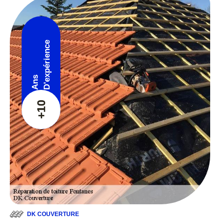
D'expérience
Ans
+10
DK COUVERTURE