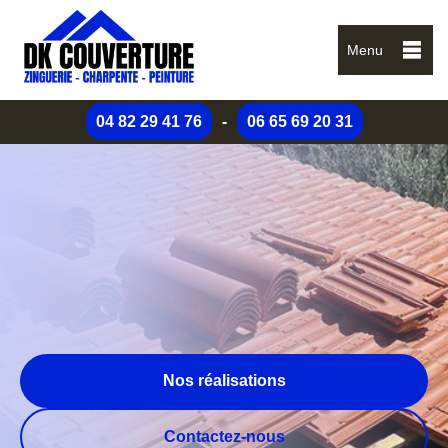
Menu
04 82 29 41 76
-
06 65 69 20 31
Nos réalisations
Contactez-nous