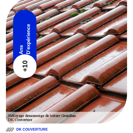
D'expérience
Ans
+10
DK COUVERTURE