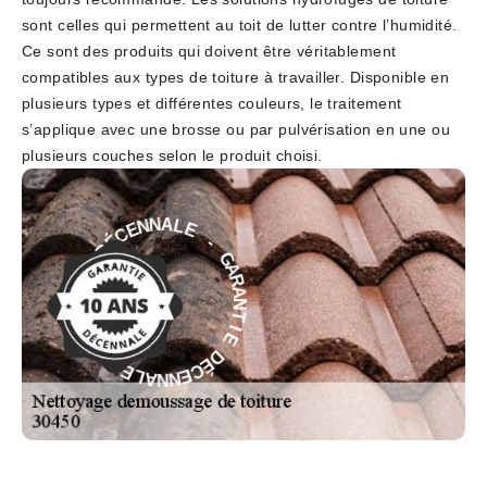
sont celles qui permettent au toit de lutter contre l’humidité.
Ce sont des produits qui doivent être véritablement
compatibles aux types de toiture à travailler. Disponible en
plusieurs types et différentes couleurs, le traitement
s’applique avec une brosse ou par pulvérisation en une ou
plusieurs couches selon le produit choisi.
E
-
L
G
A
A
N
R
N
A
E
N
C
É
T
D
I
E
E
D
I
É
T
C
N
A
E
N
R
N
A
A
G
L
-
E