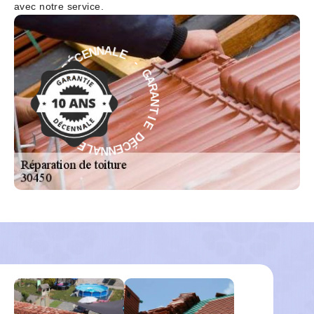
avec notre service.
-
E
L
G
A
A
N
R
N
A
E
N
C
T
É
I
D
E
E
D
I
É
T
C
N
E
A
N
R
N
A
A
G
L
-
E