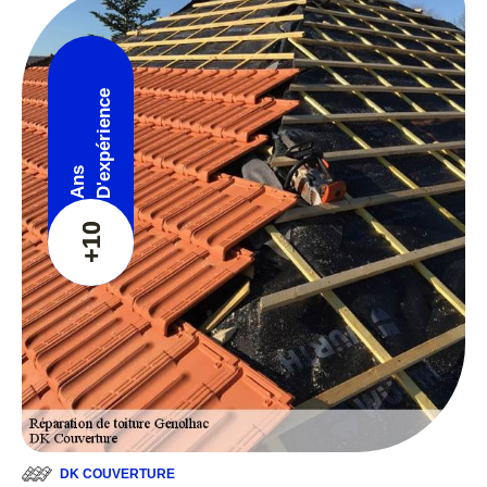
D'expérience
Ans
+10
DK COUVERTURE