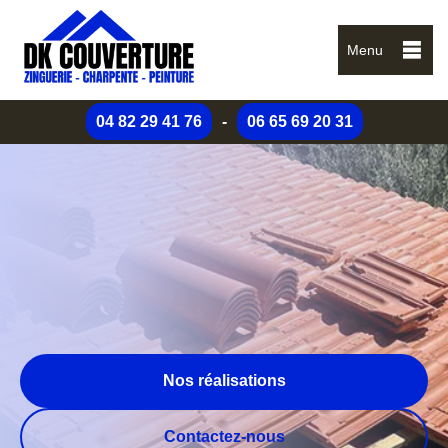
Menu
04 82 29 41 76
-
06 65 69 20 31
Nos réalisations
Contactez-nous