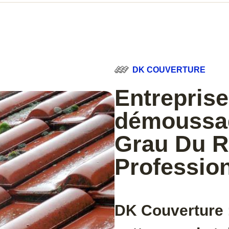
DK COUVERTURE
Entreprise
démoussag
Grau Du R
Professio
DK Couverture 