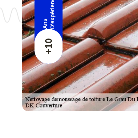
D'expérience
Ans
+10