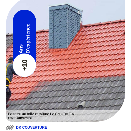
D'expérience
Ans
+10
DK COUVERTURE