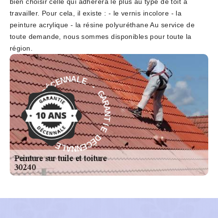
bien choisir celle qui adhèrera le plus au type de toit à
travailler. Pour cela, il existe : - le vernis incolore - la
peinture acrylique - la résine polyuréthane Au service de
toute demande, nous sommes disponibles pour toute la
région.
-
E
G
L
A
A
R
N
A
N
N
E
T
C
I
É
E
D
D
E
É
I
C
T
E
N
N
A
N
R
A
A
L
G
E
-