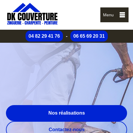
Menu
04 82 29 41 76
-
06 65 69 20 31
Nos réalisations
Contactez-nous