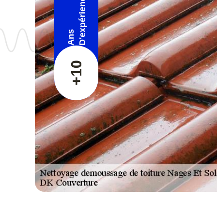
D'expérience
Ans
+10