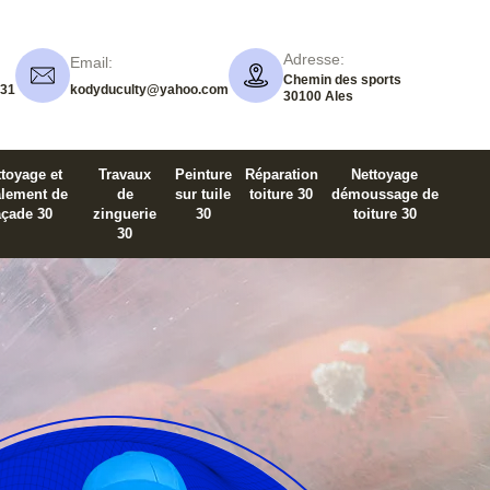
Adresse:
Email:
Chemin des sports
 31
kodyduculty@yahoo.com
30100 Ales
toyage et
Travaux
Peinture
Réparation
Nettoyage
alement de
de
sur tuile
toiture 30
démoussage de
açade 30
zinguerie
30
toiture 30
30