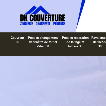
Couvreur
Pose et changement
Pose et réparation
Ravaleme
30
de fenêtre de toit et
de faîtage et
de façad
Velux 30
faîtière 30
30