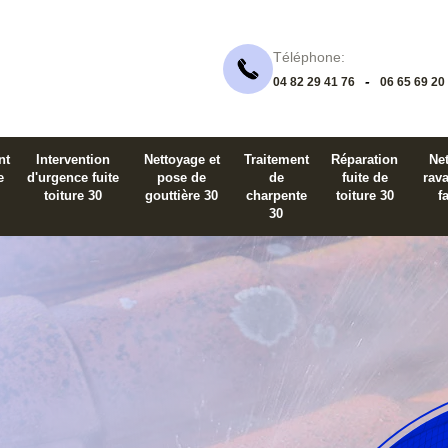
Téléphone:
-
04 82 29 41 76
06 65 69 20
nt
Intervention
Nettoyage et
Traitement
Réparation
Net
e
d'urgence fuite
pose de
de
fuite de
rav
toiture 30
gouttière 30
charpente
toiture 30
f
30