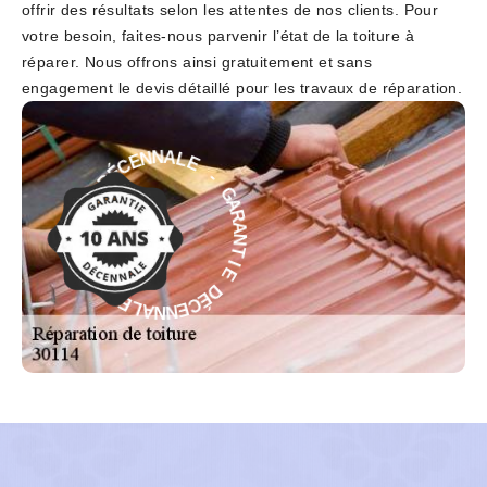
offrir des résultats selon les attentes de nos clients. Pour
votre besoin, faites-nous parvenir l’état de la toiture à
réparer. Nous offrons ainsi gratuitement et sans
engagement le devis détaillé pour les travaux de réparation.
-
E
L
G
A
A
N
R
N
A
E
N
C
T
É
I
D
E
E
D
I
É
T
C
N
E
A
N
R
N
A
A
G
L
-
E