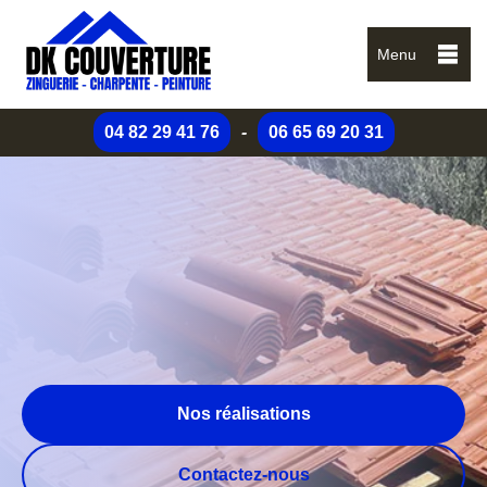
Menu
04 82 29 41 76
-
06 65 69 20 31
Nos réalisations
Contactez-nous