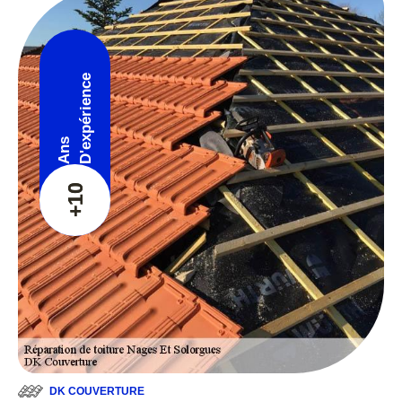
D'expérience
Ans
+10
DK COUVERTURE