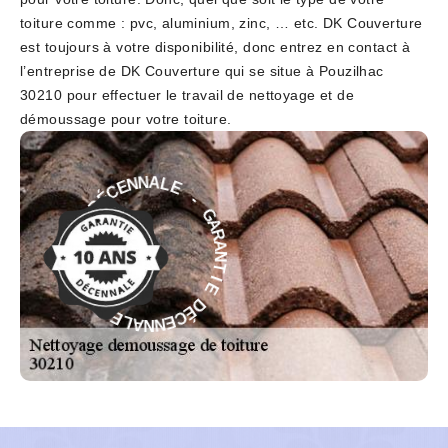
toiture comme : pvc, aluminium, zinc, … etc. DK Couverture
est toujours à votre disponibilité, donc entrez en contact à
l’entreprise de DK Couverture qui se situe à Pouzilhac
30210 pour effectuer le travail de nettoyage et de
démoussage pour votre toiture.
-
E
L
G
A
A
N
R
N
A
E
N
C
T
É
I
D
E
E
D
I
É
T
C
N
E
A
N
R
N
A
A
G
L
-
E