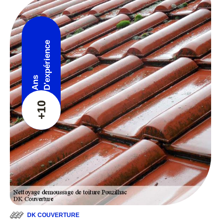
D'expérience
Ans
+10
DK COUVERTURE