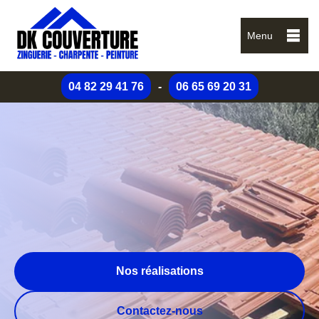
Menu
04 82 29 41 76
-
06 65 69 20 31
Nos réalisations
Contactez-nous