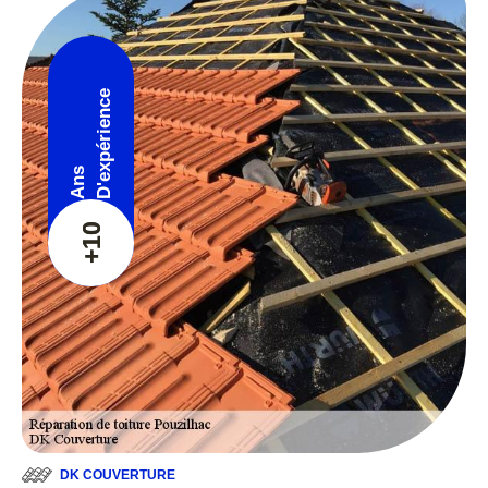
D'expérience
Ans
+10
DK COUVERTURE