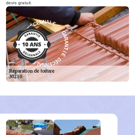
devis gratuit.
E
L
-
A
N
G
N
A
E
R
C
A
É
N
D
T
I
E
E
I
T
D
N
É
A
C
R
E
A
N
G
N
A
-
L
E