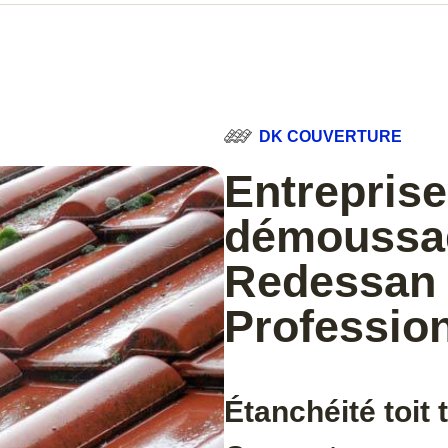
DK COUVERTURE
Entreprise
démoussag
Redessan 
Professio
Étanchéité toit