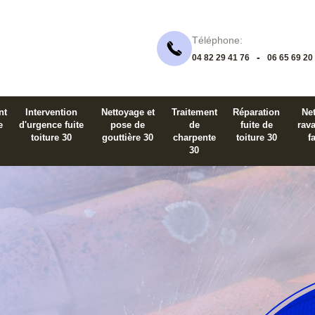
Téléphone:
-
04 82 29 41 76
06 65 69 20
nt
Intervention
Nettoyage et
Traitement
Réparation
Net
e
d'urgence fuite
pose de
de
fuite de
rav
toiture 30
gouttière 30
charpente
toiture 30
f
30