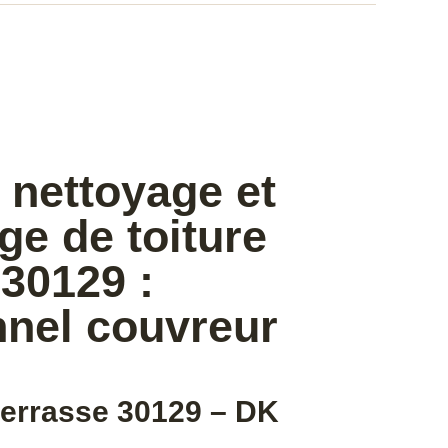
 nettoyage et
e de toiture
30129 :
nnel couvreur
 terrasse 30129 – DK