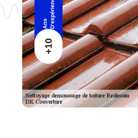
D'expérience
Ans
+10