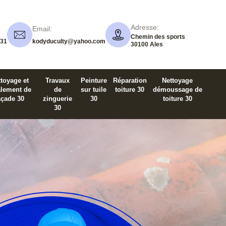
Adresse:
Email:
Chemin des sports
 31
kodyduculty@yahoo.com
30100 Ales
toyage et
Travaux
Peinture
Réparation
Nettoyage
alement de
de
sur tuile
toiture 30
démoussage de
açade 30
zinguerie
30
toiture 30
30