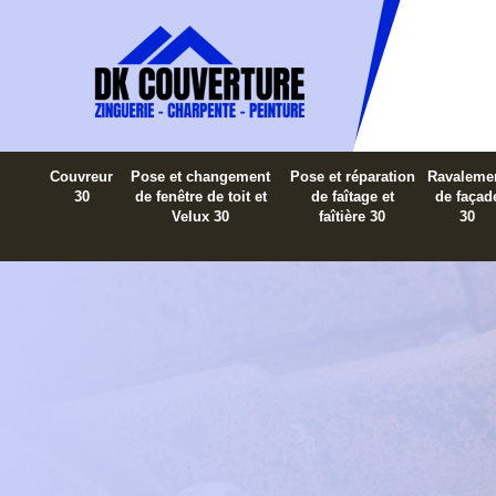
Couvreur
Pose et changement
Pose et réparation
Ravaleme
30
de fenêtre de toit et
de faîtage et
de façad
Velux 30
faîtière 30
30