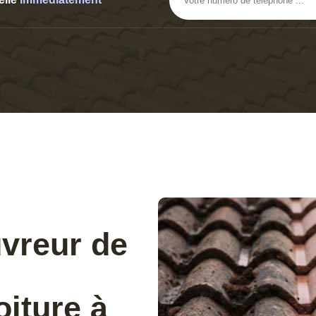
uvreur de
iture à