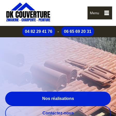
Menu
04 82 29 41 76
-
06 65 69 20 31
Nos réalisations
Contactez-nous