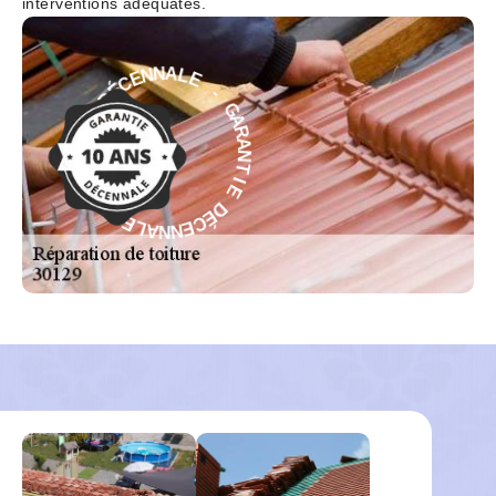
interventions adéquates.
-
E
L
G
A
A
N
R
N
A
E
N
C
T
É
I
D
E
E
D
I
É
T
C
N
E
A
N
R
N
A
A
G
L
-
E