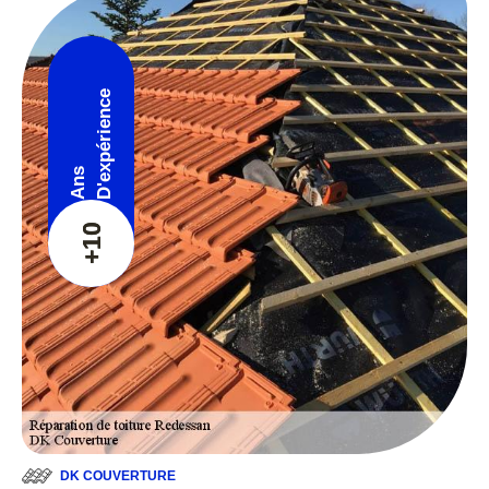
D'expérience
Ans
+10
DK COUVERTURE