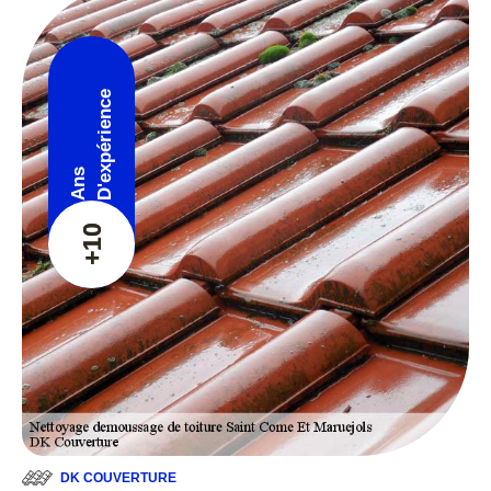
D'expérience
Ans
+10
DK COUVERTURE