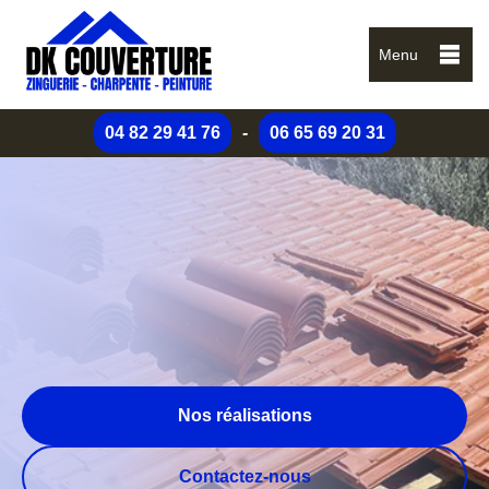
Menu
04 82 29 41 76
-
06 65 69 20 31
Nos réalisations
Contactez-nous