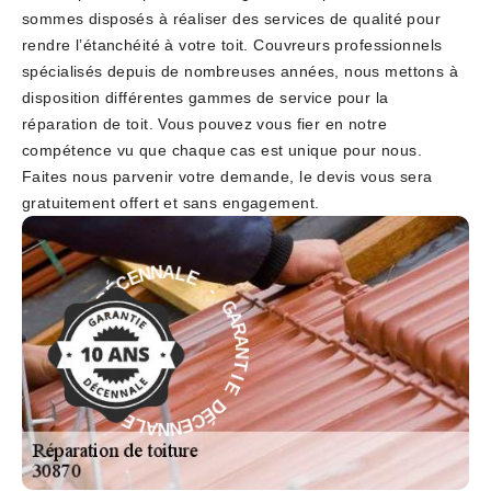
sommes disposés à réaliser des services de qualité pour
rendre l’étanchéité à votre toit. Couvreurs professionnels
spécialisés depuis de nombreuses années, nous mettons à
disposition différentes gammes de service pour la
réparation de toit. Vous pouvez vous fier en notre
compétence vu que chaque cas est unique pour nous.
Faites nous parvenir votre demande, le devis vous sera
gratuitement offert et sans engagement.
E
-
L
G
A
A
N
R
N
A
E
N
C
T
É
I
D
E
E
D
I
É
T
C
N
E
A
N
R
N
A
A
G
L
-
E