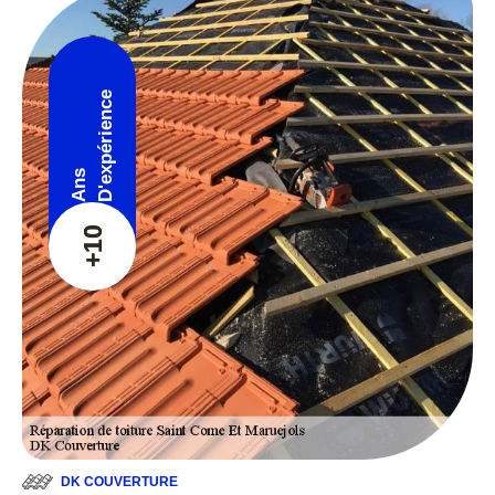
D'expérience
Ans
+10
DK COUVERTURE