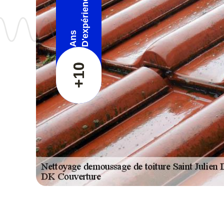
D'expérience
Ans
+10