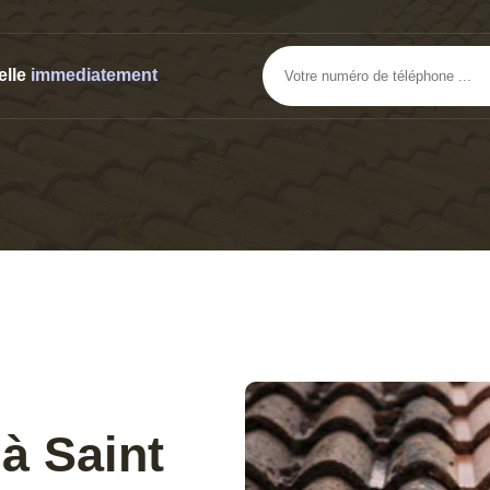
elle
immediatement
à Saint