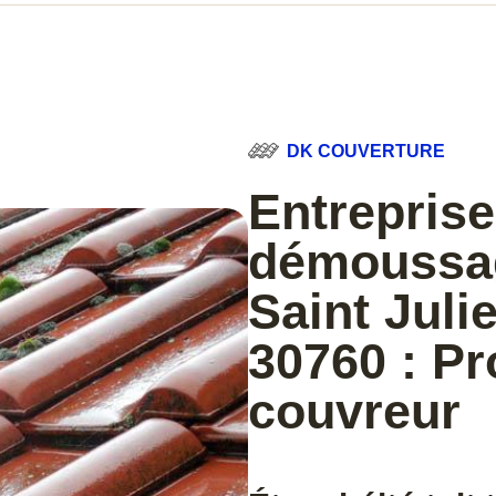
DK COUVERTURE
Entreprise
démoussag
Saint Juli
30760 : Pr
couvreur