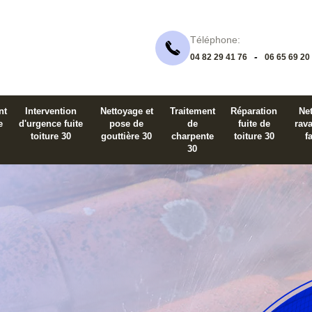
Téléphone:
-
04 82 29 41 76
06 65 69 20
nt
Intervention
Nettoyage et
Traitement
Réparation
Net
e
d'urgence fuite
pose de
de
fuite de
rav
toiture 30
gouttière 30
charpente
toiture 30
f
30