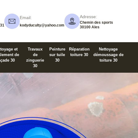
Adresse:
Email:
Chemin des sports
 31
kodyduculty@yahoo.com
30100 Ales
toyage et
Travaux
Peinture
Réparation
Nettoyage
alement de
de
sur tuile
toiture 30
démoussage de
açade 30
zinguerie
30
toiture 30
30