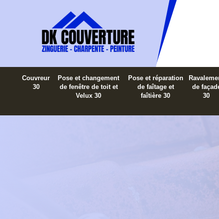
Couvreur
Pose et changement
Pose et réparation
Ravaleme
30
de fenêtre de toit et
de faîtage et
de façad
Velux 30
faîtière 30
30