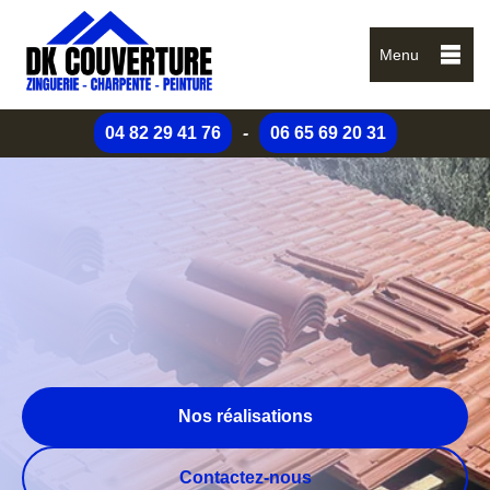
Menu
04 82 29 41 76
-
06 65 69 20 31
Nos réalisations
Contactez-nous