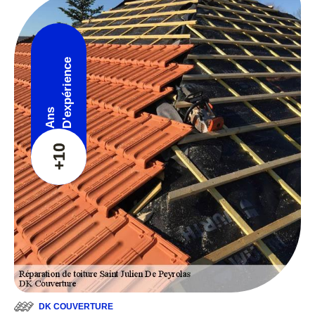
D'expérience
Ans
+10
DK COUVERTURE