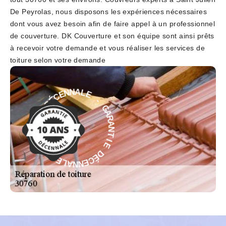
De Peyrolas, nous disposons les expériences nécessaires
dont vous avez besoin afin de faire appel à un professionnel
de couverture. DK Couverture et son équipe sont ainsi prêts
à recevoir votre demande et vous réaliser les services de
toiture selon votre demande
E
-
L
G
A
A
N
R
N
A
E
N
C
T
É
I
D
E
E
D
I
É
T
C
N
E
A
N
R
N
A
A
G
L
-
E