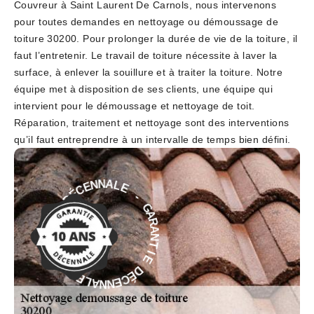
Couvreur à Saint Laurent De Carnols, nous intervenons
pour toutes demandes en nettoyage ou démoussage de
toiture 30200. Pour prolonger la durée de vie de la toiture, il
faut l’entretenir. Le travail de toiture nécessite à laver la
surface, à enlever la souillure et à traiter la toiture. Notre
équipe met à disposition de ses clients, une équipe qui
intervient pour le démoussage et nettoyage de toit.
Réparation, traitement et nettoyage sont des interventions
qu’il faut entreprendre à un intervalle de temps bien défini.
E
-
L
A
G
N
A
N
R
E
A
C
N
É
T
D
I
E
E
D
I
T
É
N
C
A
E
R
N
A
N
G
A
L
-
E