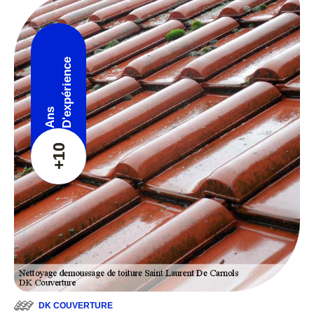
D'expérience
Ans
+10
DK COUVERTURE