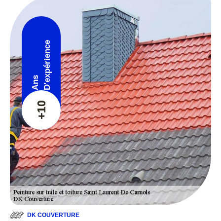
D'expérience
Ans
+10
DK COUVERTURE