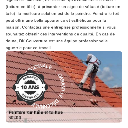
(toiture en tôle), à présenter un signe de vétusté (toiture en
tuile), la meilleure solution est de le peindre. Peindre le toit
peut offrir une belle apparence et esthétique pour la
maison. Contactez une entreprise professionnelle si vous
souhaitez obtenir des interventions de qualité. En cas de
doute, DK Couverture est une équipe professionnelle
aguerrie pour ce travail.
E
-
L
G
A
A
N
R
N
A
E
N
C
T
É
D
I
E
E
D
I
É
T
C
N
E
A
N
R
N
A
A
G
L
-
E