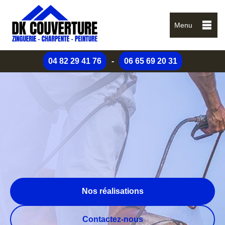
Menu
04 82 29 41 76
-
06 65 69 20 31
Nos réalisations
Contactez-nous