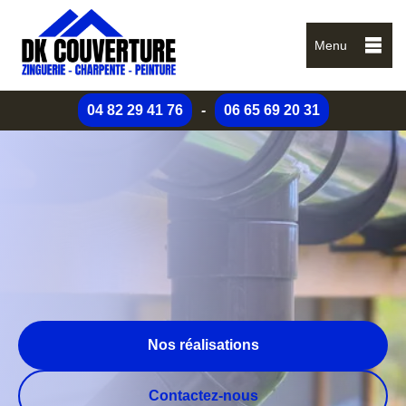
Menu
04 82 29 41 76
-
06 65 69 20 31
Nos réalisations
Contactez-nous