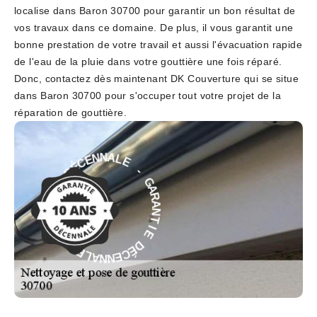
localise dans Baron 30700 pour garantir un bon résultat de
vos travaux dans ce domaine. De plus, il vous garantit une
bonne prestation de votre travail et aussi l'évacuation rapide
de l'eau de la pluie dans votre gouttière une fois réparé.
Donc, contactez dès maintenant DK Couverture qui se situe
dans Baron 30700 pour s'occuper tout votre projet de la
réparation de gouttière.
E
-
L
A
G
N
A
N
R
E
A
C
N
É
T
D
I
E
E
I
D
T
É
N
C
A
E
R
N
A
N
G
A
-
L
E