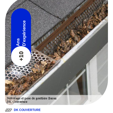
D'expérience
Ans
+10
DK COUVERTURE