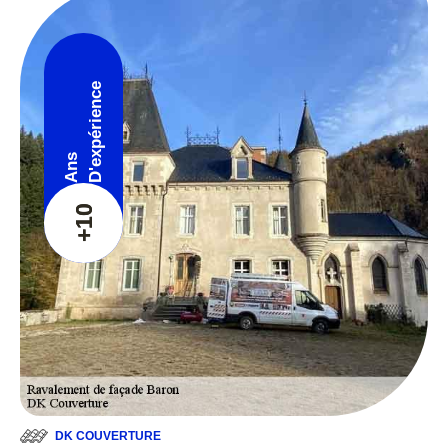
D'expérience
Ans
+10
DK COUVERTURE