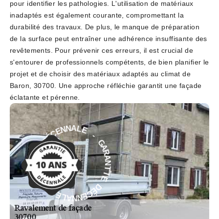
pour identifier les pathologies. L'utilisation de matériaux
inadaptés est également courante, compromettant la
durabilité des travaux. De plus, le manque de préparation
de la surface peut entraîner une adhérence insuffisante des
revêtements. Pour prévenir ces erreurs, il est crucial de
s'entourer de professionnels compétents, de bien planifier le
projet et de choisir des matériaux adaptés au climat de
Baron, 30700. Une approche réfléchie garantit une façade
éclatante et pérenne.
-
E
L
G
A
A
N
R
N
A
E
N
C
T
É
I
D
E
E
D
É
I
T
C
N
E
A
N
R
N
A
A
G
L
-
E