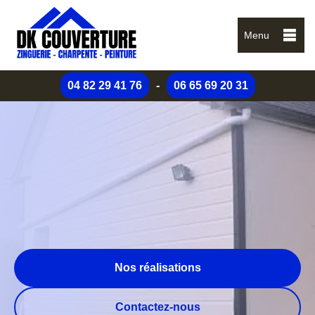
Menu
04 82 29 41 76
-
06 65 69 20 31
Nos réalisations
Contactez-nous