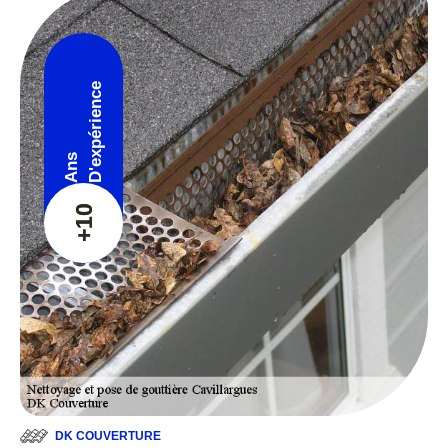
D'expérience
Ans
+10
DK COUVERTURE