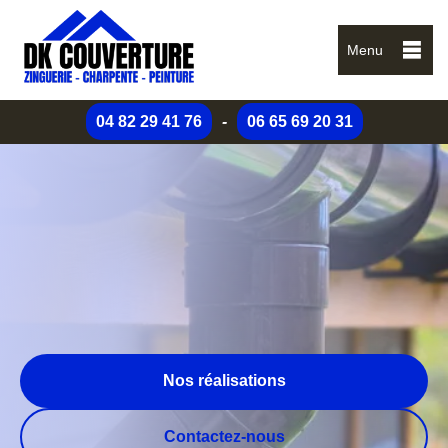
Menu
04 82 29 41 76
-
06 65 69 20 31
Nos réalisations
Contactez-nous