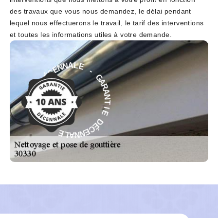
des travaux que vous nous demandez, le délai pendant
lequel nous effectuerons le travail, le tarif des interventions
et toutes les informations utiles à votre demande.
-
E
G
L
A
A
R
N
A
N
N
E
T
C
I
É
E
D
D
E
É
C
I
T
E
N
N
A
N
R
A
A
L
G
E
-