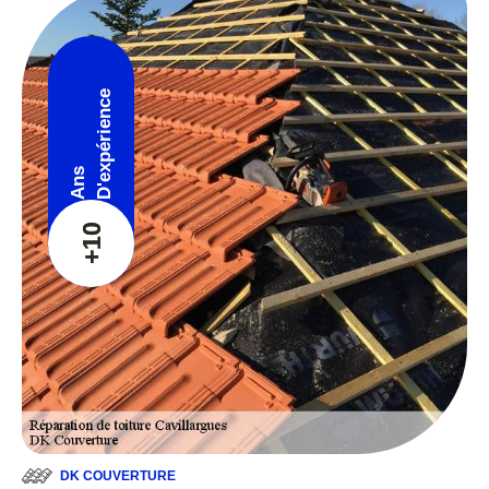
D'expérience
Ans
+10
DK COUVERTURE