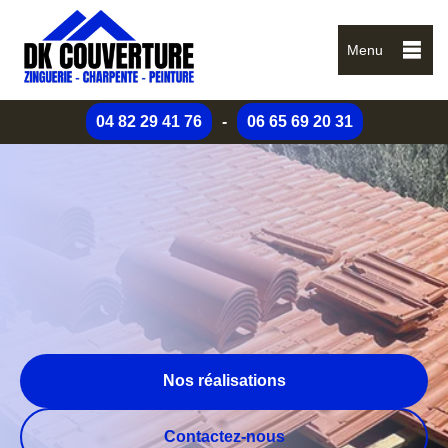
Menu
04 82 29 41 76
-
06 65 69 20 31
Nos réalisations
Contactez-nous