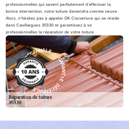
professionnelles qui savent parfaitement d’effectuer la
bonne intervention, votre toiture deviendra comme neuve.
Alors, n’hésitez pas à appeler DK Couverture qui se réside
dans Cavillargues 30330 et garantissez à se
professionnelles la réparation de votre toiture.
-
E
L
G
A
A
N
R
N
A
E
N
C
T
É
I
D
E
E
D
É
I
T
C
N
E
A
N
R
N
A
A
G
L
E
-