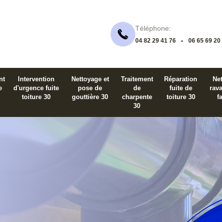
Téléphone:
-
04 82 29 41 76
06 65 69 20
nt
Intervention
Nettoyage et
Traitement
Réparation
Net
e
d'urgence fuite
pose de
de
fuite de
rav
toiture 30
gouttière 30
charpente
toiture 30
f
30