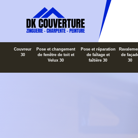
Couvreur
Pose et changement
Pose et réparation
Ravaleme
30
de fenêtre de toit et
de faîtage et
de façad
Velux 30
faîtière 30
30