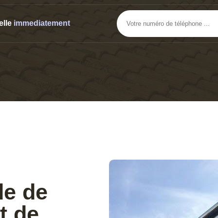
elle
immediatement
de de
t de