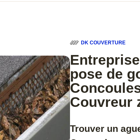
DK COUVERTURE
Entreprise
pose de go
Concoules
Couvreur 
Trouver un ague