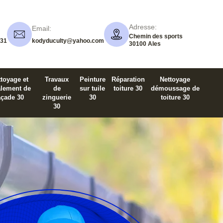
Adresse:
Email:
Chemin des sports
 31
kodyduculty@yahoo.com
30100 Ales
toyage et
Travaux
Peinture
Réparation
Nettoyage
alement de
de
sur tuile
toiture 30
démoussage de
açade 30
zinguerie
30
toiture 30
30