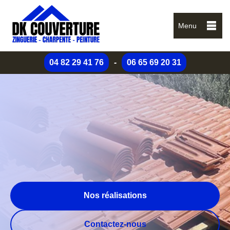
Menu
04 82 29 41 76
-
06 65 69 20 31
Nos réalisations
Contactez-nous