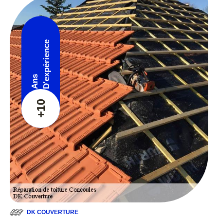
D'expérience
Ans
+10
DK COUVERTURE