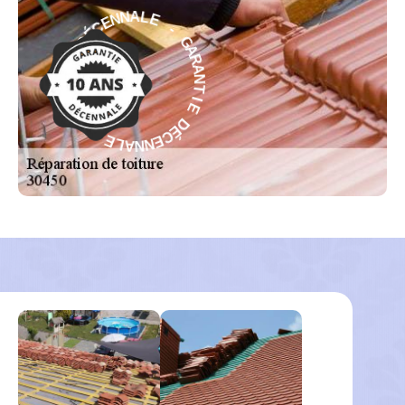
-
E
G
L
A
A
R
N
A
N
N
E
T
C
É
I
E
D
D
E
É
I
C
T
E
N
N
A
N
R
A
A
L
G
E
-