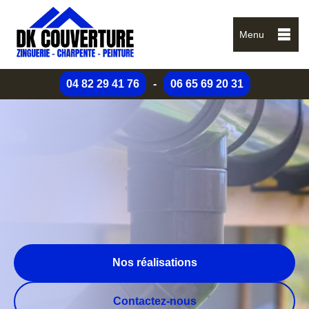
Menu
04 82 29 41 76
-
06 65 69 20 31
Nos réalisations
Contactez-nous