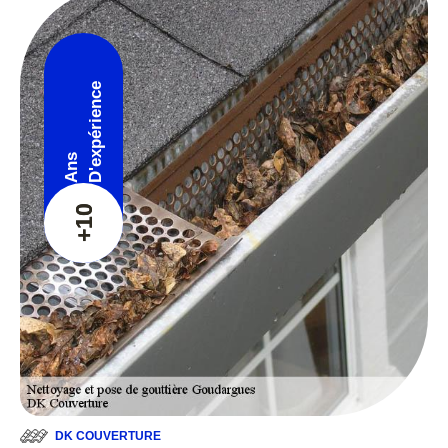
D'expérience
Ans
+10
DK COUVERTURE