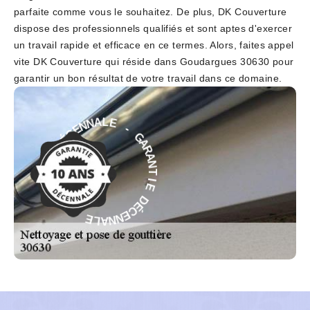
parfaite comme vous le souhaitez. De plus, DK Couverture
dispose des professionnels qualifiés et sont aptes d'exercer
un travail rapide et efficace en ce termes. Alors, faites appel
vite DK Couverture qui réside dans Goudargues 30630 pour
garantir un bon résultat de votre travail dans ce domaine.
-
G
E
A
L
R
A
A
N
N
N
T
E
I
C
E
É
D
D
É
E
C
I
E
T
N
N
N
A
A
R
L
A
E
G
-