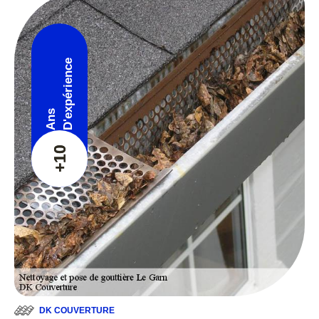
D'expérience
Ans
+10
DK COUVERTURE