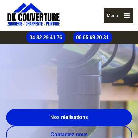
Menu
04 82 29 41 76
-
06 65 69 20 31
Nos réalisations
Contactez-nous