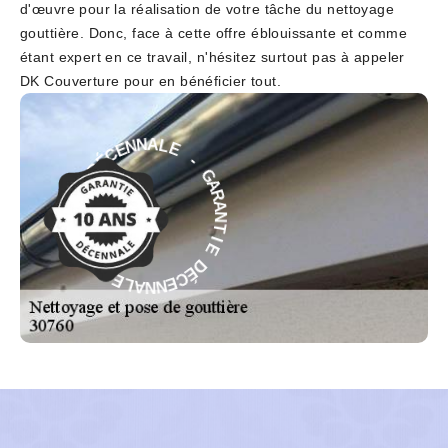
d'œuvre pour la réalisation de votre tâche du nettoyage
gouttière. Donc, face à cette offre éblouissante et comme
étant expert en ce travail, n'hésitez surtout pas à appeler
DK Couverture pour en bénéficier tout.
-
E
L
G
A
A
N
R
N
A
E
N
C
T
É
I
D
E
E
D
I
É
T
C
N
E
A
N
R
N
A
A
G
L
-
E