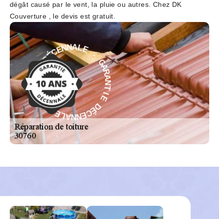
dégât causé par le vent, la pluie ou autres. Chez DK
Couverture , le devis est gratuit.
-
E
L
G
A
A
N
R
N
A
E
N
C
T
É
I
D
E
E
D
É
I
T
C
N
E
A
N
R
N
A
A
G
L
-
E