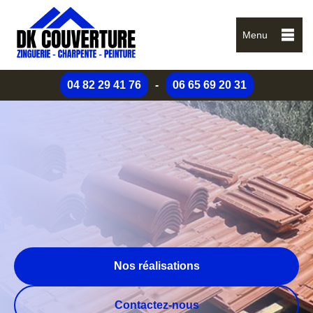
Menu
04 82 29 41 76
-
06 65 69 20 31
Nos réalisations
Contactez-nous