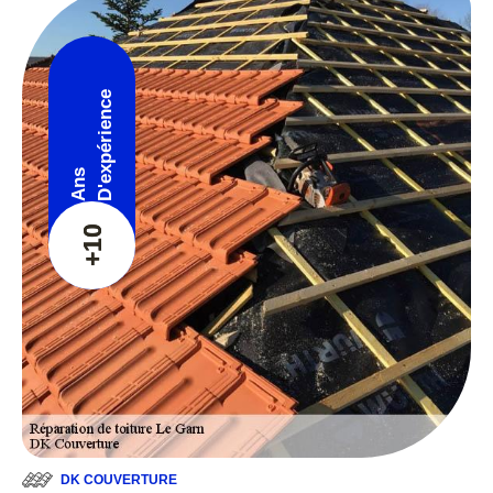
D'expérience
Ans
+10
DK COUVERTURE