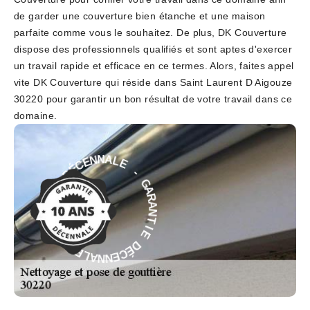
de garder une couverture bien étanche et une maison
parfaite comme vous le souhaitez. De plus, DK Couverture
dispose des professionnels qualifiés et sont aptes d'exercer
un travail rapide et efficace en ce termes. Alors, faites appel
vite DK Couverture qui réside dans Saint Laurent D Aigouze
30220 pour garantir un bon résultat de votre travail dans ce
domaine.
E
-
L
A
G
N
A
N
R
E
A
C
N
É
T
D
I
E
E
I
D
T
É
N
C
A
E
R
N
A
N
G
A
-
L
E