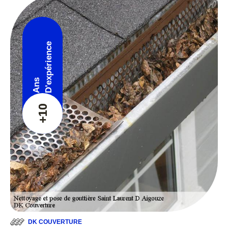
D'expérience
Ans
+10
DK COUVERTURE