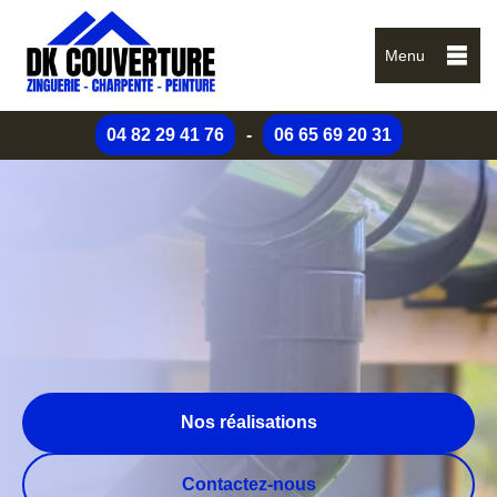
Menu
04 82 29 41 76
-
06 65 69 20 31
Nos réalisations
Contactez-nous