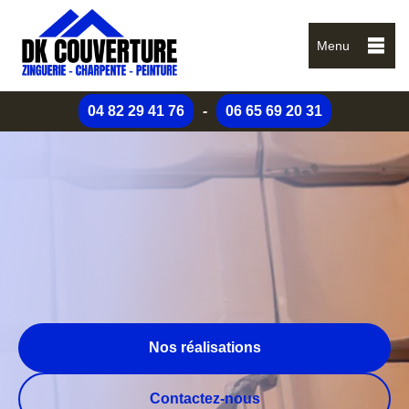
Menu
04 82 29 41 76
-
06 65 69 20 31
Nos réalisations
Contactez-nous