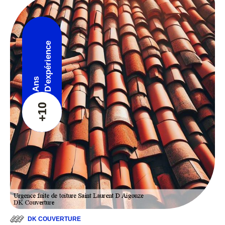
D'expérience
Ans
+10
DK COUVERTURE