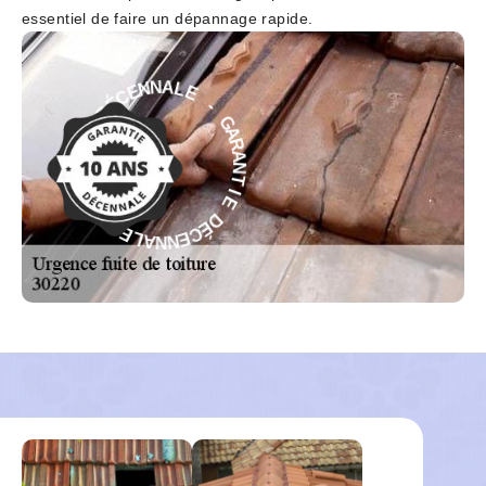
essentiel de faire un dépannage rapide.
E
-
L
G
A
A
N
R
N
A
E
N
C
T
É
D
I
E
E
D
I
É
T
C
N
E
A
N
R
N
A
A
G
L
-
E